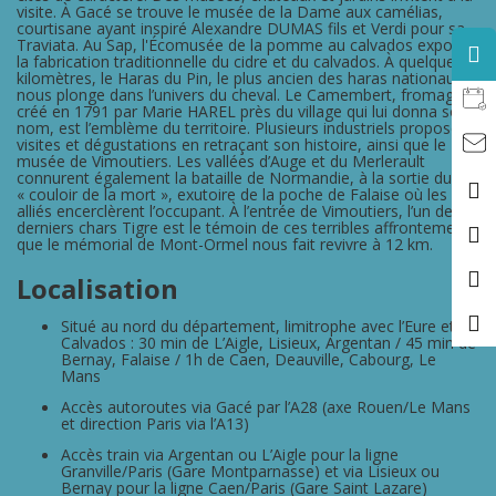
visite. À Gacé se trouve le musée de la Dame aux camélias,
courtisane ayant inspiré Alexandre DUMAS fils et Verdi pour sa
Traviata. Au Sap, l'Écomusée de la pomme au calvados expose
la fabrication traditionnelle du cidre et du calvados. À quelques
kilomètres, le Haras du Pin, le plus ancien des haras nationaux,
nous plonge dans l’univers du cheval.
Le Camembert, fromage
créé en 1791 par Marie HAREL près du village qui lui donna son
nom, est l’emblème du territoire. Plusieurs industriels proposent
visites et dégustations en retraçant son histoire, ainsi que le
musée de Vimoutiers. Les vallées d’Auge et du Merlerault
connurent également la bataille de Normandie, à la sortie du
« couloir de la mort », exutoire de la poche de Falaise où les
alliés encerclèrent l’occupant. À l’entrée de Vimoutiers, l’un des
derniers chars Tigre est le témoin de ces terribles affrontements
que le mémorial de Mont-Ormel nous fait revivre à 12 km.
Localisation
Situé au nord du département, limitrophe avec l’Eure et le
Calvados :
30 min de L’Aigle, Lisieux, Argentan
/
45 min de
Bernay, Falaise
/
1h de Caen, Deauville, Cabourg, Le
Mans
Accès autoroutes v
ia Gacé par l’A28 (axe Rouen/Le Mans
et direction Paris via l’A13)
Accès train v
ia Argentan ou L’Aigle pour la ligne
Granville/Paris (Gare Montparnasse)
et v
ia Lisieux ou
Bernay pour la ligne Caen/Paris (Gare Saint Lazare)