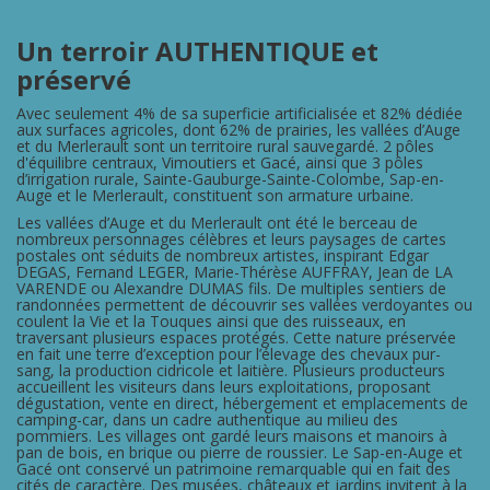
Un terroir AUTHENTIQUE et
préservé
Avec seulement 4% de sa superficie artificialisée et 82% dédiée
aux surfaces agricoles, dont 62% de prairies, les vallées d’Auge
et du Merlerault sont un territoire rural sauvegardé. 2 pôles
d'équilibre centraux,
Vimoutiers et Gacé, ainsi que 3 pôles
d’irrigation rurale, Sainte-Gauburge-Sainte-Colombe, Sap-en-
Auge et le Merlerault, constituent son armature urbaine.
Les vallées d’Auge et du Merlerault ont été le berceau de
nombreux personnages célèbres et leurs paysages de cartes
postales ont séduits de nombreux artistes, inspirant Edgar
DEGAS, Fernand LEGER, Marie-Thérèse AUFFRAY, Jean de LA
VARENDE ou Alexandre DUMAS fils.
De multiples sentiers de
randonnées permettent de découvrir ses vallées verdoyantes ou
coulent la Vie et la Touques ainsi que des ruisseaux, en
traversant plusieurs espaces protégés. Cette nature préservée
en fait une terre d’exception pour l’élevage des chevaux pur-
sang, la production cidricole et laitière.
Plusieurs producteurs
accueillent les visiteurs dans leurs exploitations, proposant
dégustation, vente en direct, hébergement et emplacements de
camping-car, dans un cadre authentique au milieu des
pommiers.
Les villages ont gardé leurs maisons et manoirs à
pan de bois, en brique ou pierre de roussier. Le Sap-en-Auge et
Gacé ont conservé un patrimoine remarquable qui en fait des
cités de caractère.
Des musées, châteaux et jardins invitent à la