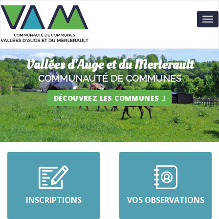
Aller
Panneau de gestion des cookies
au
To
contenu
nav
principal
Vallées d'Auge et du Merlerault
COMMUNAUTÉ DE COMMUNES
DÉCOUVREZ LES COMMUNES
INSCRIPTIONS
VOS OBSERVATIONS