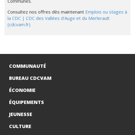
Communes.
Consultez nos offres dès maintenant
Emplois ou stages à
la CDC | CDC des Vallées d'Auge et du Merlerault
(cdcvam.fr)
COMMUNAUTÉ
BUREAU CDCVAM
ÉCONOMIE
ÉQUIPEMENTS
JEUNESSE
CULTURE