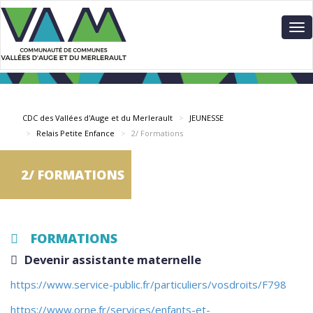
Aller
Panneau de gestion des cookies
au
To
contenu
nav
principal
CDC des Vallées d'Auge et du Merlerault
JEUNESSE
Relais Petite Enfance
2/ Formations
2/ FORMATIONS
FORMATIONS
Devenir assistante maternelle
https://www.service-public.fr/particuliers/vosdroits/F798
https://www.orne.fr/services/enfants-et-