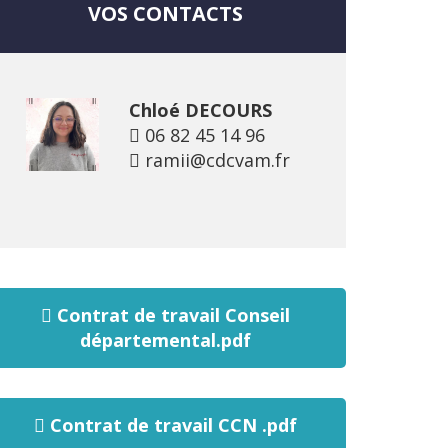
VOS CONTACTS
Chloé DECOURS
06 82 45 14 96
ramii@cdcvam.fr
Contrat de travail Conseil
départemental.pdf
Contrat de travail CCN .pdf