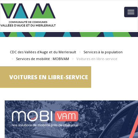
Aller
Panneau de gestion des cookies
au
To
contenu
nav
principal
CDC des Vallées d'Auge et du Merlerault
Services à la population
Services de mobilité : MOBIVAM
Voitures en libre-service
VOITURES EN LIBRE-SERVICE