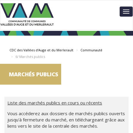
Aller
Panneau de gestion des cookies
au
To
contenu
nav
principal
CDC des Vallées d'Auge et du Merlerault
Communauté
6/ Marchés publics
MARCHÉS PUBLICS
Liste des marchés publics en cours ou récents
Vous accéderez aux dossiers de marchés publics ouverts
jusqu'à fermeture du marché, en téléchargeant grâce aux
liens vers le site de la centrale des marchés.